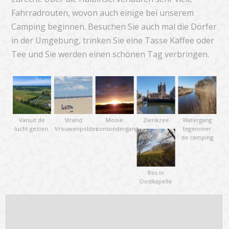
Fahrradrouten, wovon auch einige bei unserem
Camping beginnen. Besuchen Sie auch mal die Dörfer
in der Umgebung, trinken Sie eine Tasse Kaffee oder
Tee und Sie werden einen schönen Tag verbringen.
Vanuit de
Strand
Mooie
Zierikzee
Watergang
lucht gezien.
Vrouwenpolder
zonsondergang
tegenover
de camping
Bos in
Oostkapelle